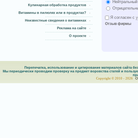
Нейтральный
Кулинарная обработка продуктов
Отрицательн
Витамины в пилюлях или в продуктах?
Я согласен с
у
Неизвестные сведения о витаминах
Отзыв фирмы
Реклама на сайте
О проекте
Перепечатка, использование и цитирование материалов сайта 
Мы периодически проводим проверку на предмет воровства статей и пользу
пр
Copyright © 2010 -
2026
О