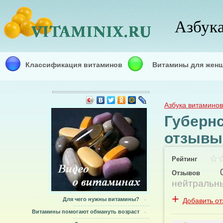
Азбук
Классификация витаминов
Витамины для жен
Азбука витаминов
Губерн
отзывы
Рейтинг
Отзывов
нейтральн
+
Для чего нужны витамины?
Добавить от
Витамины помогают обмануть возраст