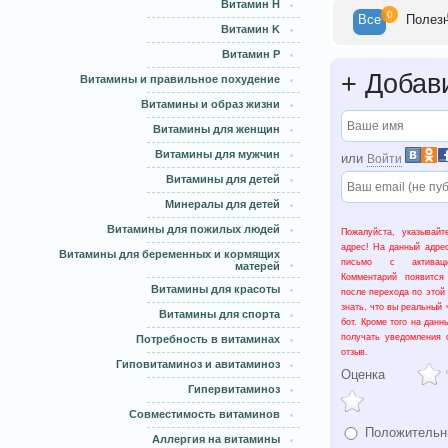
Витамин H
0
Все
Полез
Витамин K
Витамин Р
+
Добави
Витамины и правильное похудение
Витамины и образ жизни
Витамины для женщин
Витамины для мужчин
или
Войти
Витамины для детей
Минералы для детей
Витамины для пожилых людей
Пожалуйста, указывайт
адрес! На данный адре
Витамины для беременных и кормящих
письмо с активаци
матерей
Комментарий появится
Витамины для красоты
после перехода по этой
знать, что вы реальный 
Витамины для спорта
бот. Кроме того на данн
получать уведомления 
Потребность в витаминах
отзыв.
Гиповитаминоз и авитаминоз
Оценка
Гипервитаминоз
Совместимость витаминов
Положительн
Аллергия на витамины