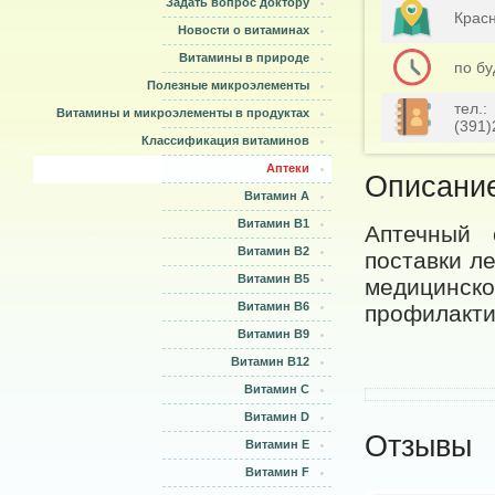
Задать вопрос доктору
Крас
Новости о витаминах
Витамины в природе
по бу
Полезные микроэлементы
тел.:
Витамины и микроэлементы в продуктах
(391)
Классификация витаминов
Аптеки
Описани
Витамин A
Витамин B1
Аптечный 
Витамин B2
поставки ле
Витамин B5
медицинс
Витамин B6
профилакти
Витамин B9
Витамин B12
Витамин С
Витамин D
Отзывы
Витамин E
Витамин F