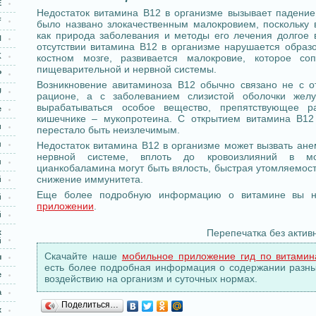
E
Недостаток витамина В12 в организме вызывает падение
F
было названо злокачественным малокровием, поскольку 
как природа заболевания и методы его лечения долгое 
H
отсутствии витамина В12 в организме нарушается образ
K
костном мозге, развивается малокровие, которое соп
пищеварительной и нервной системы.
Р
Возникновение авитаминоза В12 обычно связано не с о
U
рационе, а с заболеванием слизистой оболочки желу
вырабатываться особое вещество, препятствующее 
е
кишечнике – мукопротеина. С открытием витамина В12
и
перестало быть неизлечимым.
н
Недостаток витамина В12 в организме может вызвать ан
нервной системе, вплоть до кровоизлияний в моз
н
цианкобаламина могут быть вялость, быстрая утомляемост
снижение иммунитета.
й
Еще более подробную информацию о витамине вы 
й
приложении
.
й
Перепечатка без актив
х
й
Скачайте наше
мобильное приложение гид по витами
ы
есть более подробная информация о содержании разных
е
воздействию на организм и суточных нормах.
а
Поделиться…
х