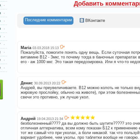
Добавить комментар
з
з
Последние комментарии
ВКонтакте
в
ы
в
?
Maria
03.03.2018 15:13
х
Пожалуйста, помогите понять одну вещь. Если суточная потр
витамине B12 - 3мкг, то почему тогда в баночных препаратах
е
его - аж 1000 мкг. Это такая передозировка. Или я что-то не
е
Денис
30.09.2013 20:22
Андрей, вы преувеличиваете. B12 можно колоть не только вн
жировую прослойку, обычно на животе), при этом болезненн
свечи это противно, уж лучше укол.
Андрей
19.04.2013 21:34
безболезненный???? да вы должно быть шутите????? это оче
отличная алтернатива, всем кому показан Б12 к применению 
тот же самый что при уколах, а боли никакой. так что пользу
вариант удобнее, чем уколы. про таблетки вообще не говорю.