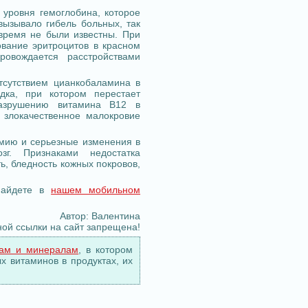
 уровня гемоглобина, которое
вызывало гибель больных, так
время не были известны. При
ование эритроцитов в красном
ровождается расстройствами
тсутствием цианкобаламина в
дка, при котором перестает
разрушению витамина В12 в
 злокачественное малокровие
емию и серьезные изменения в
г. Признаками недостатка
ь, бледность кожных покровов,
найдете в
нашем мобильном
Автор: Валентина
ной ссылки на сайт запрещена!
нам и минералам
, в котором
 витаминов в продуктах, их