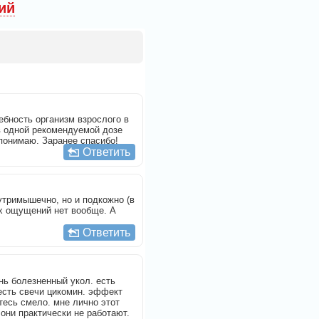
ий
ебность организм взрослого в
 в одной рекомендуемой дозе
допонимаю. Заранее спасибо!
Ответить
утримышечно, но и подкожно (в
ых ощущений нет вообще. А
Ответить
нь болезненный укол. есть
есть свечи цикомин. эффект
йтесь смело. мне лично этот
 они практически не работают.