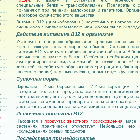
пищей
. К тканям в организме его переносят
у
специальные белки – транскобаламины. Препараты с 
в
применяют при лечении малокровия и гепатитов. Органи
некоторое количество этого вещества.
е
Витамин В12 (цианкобаламин ) неустойчив к нагреванию
ы
очень мало в кипяченом молоке или молочнокислых проду
х
Действие витамина В12 в организме
в
Участвует в процессе образования красных кровяных кл
играет важную роль в жировом обмене. Согласно дан
и
витамин В12 участвует в образовании костной ткани. В бол
A
физическое развитие ребенка. Особенно необходим ци
функционирования выделительной, а также нервной 
1
кислотой способствует образованию эритроцитов, благоп
2
(восстановление) нервных волокон, нормализует функцию 
Суточная норма
3
Взрослым – 2 мкг, беременным – 2,2 мкг, кормящим – 2,
)
находится только в продуктах животного происхожден
5
вегетарианской диеты, должны удовлетворять суточную по
помощью витаминных препаратов, в составе которых 
6
употреблять специальные витаминизированные пищевые д
9
Источники витамина В12
2
Находится в
продуктах животного происхождения
: мясе,
растениях практически отсутствует. Небольшое его
С
исследованиях соевых продуктов.
D
Последствия при недостатке