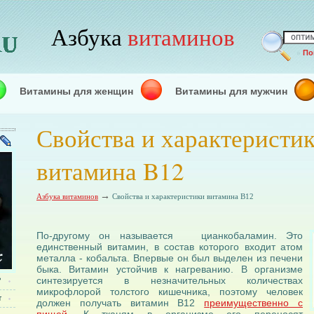
Азбука
витаминов
»
По
Витамины для женщин
Витамины для мужчин
Свойства и характеристи
витамина B12
→
Азбука витаминов
Свойства и характеристики витамина B12
По-другому он называется цианкобаламин. Это
единственный витамин, в состав которого входит атом
металла - кобальта. Впервые он был выделен из печени
быка. Витамин устойчив к нагреванию. В организме
синтезируется в незначительных количествах
?
микрофлорой толстого кишечника, поэтому человек
т
должен получать витамин В12
преимущественно с