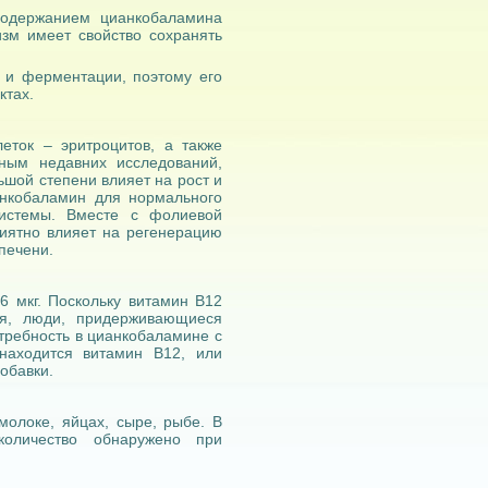
содержанием цианкобаламина
зм имеет свойство сохранять
 и ферментации, поэтому его
ктах.
еток – эритроцитов, а также
ным недавних исследований,
ьшой степени влияет на рост и
анкобаламин для нормального
системы. Вместе с фолиевой
риятно влияет на регенерацию
печени.
6 мкг. Поскольку витамин В12
ия, люди, придерживающиеся
требность в цианкобаламине с
находится витамин В12, или
обавки.
 молоке, яйцах, сыре, рыбе. В
 количество обнаружено при