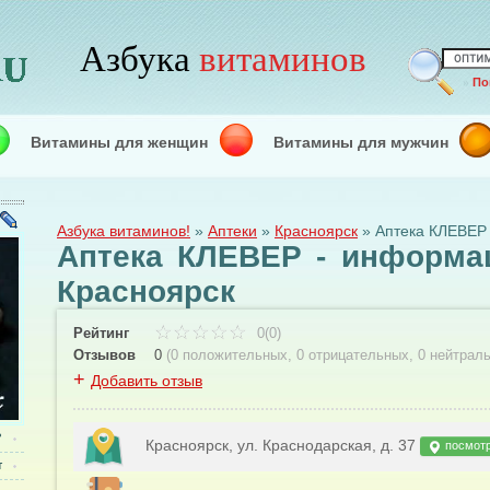
Азбука
витаминов
»
По
Витамины для женщин
Витамины для мужчин
Азбука витаминов!
»
Аптеки
»
Красноярск
»
Аптека КЛЕВЕР
Аптека КЛЕВЕР - информа
Красноярск
Рейтинг
0(0)
Отзывов
0
(
0 положительных
,
0 отрицательных
,
0 нейтрал
+
Добавить отзыв
?
Красноярск, ул. Краснодарская, д. 37
посмотр
т