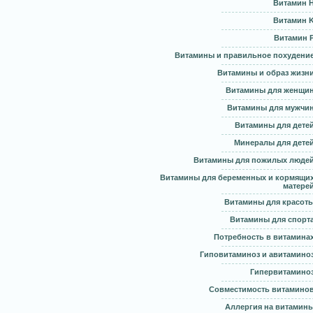
Витамин 
Витамин 
Витамин 
Витамины и правильное похудени
Витамины и образ жизн
Витамины для женщи
Витамины для мужчи
Витамины для дете
Минералы для дете
Витамины для пожилых люде
Витамины для беременных и кормящи
матере
Витамины для красот
Витамины для спорт
Потребность в витамина
Гиповитаминоз и авитамино
Гипервитамино
Совместимость витамино
Аллергия на витамин