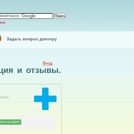
иск
Задать вопрос доктору
Вход
ция и отзывы.
ьных
)
еть на карте