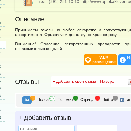
у
тел.: (391) 281-10-10, http://www.aptekaklever.ru
х
е
Описание
ы
Принимаем заказы на любое лекарство и сопутствующи
х
ассортимента. Организуем доставку по Красноярску.
в
Внимание! Описание лекарственных препаратов пр
и
ознакомительных целей.
A
V.I.P.
И
1
размещение
2
5
Отзывы
+
Добавить свой отзыв
Наверх
6
9
2
0
0
0
0
Все
Полезн
Положит
Отрицат
Нейтр
ВК
С
D
+
Добавить отзыв
E
F