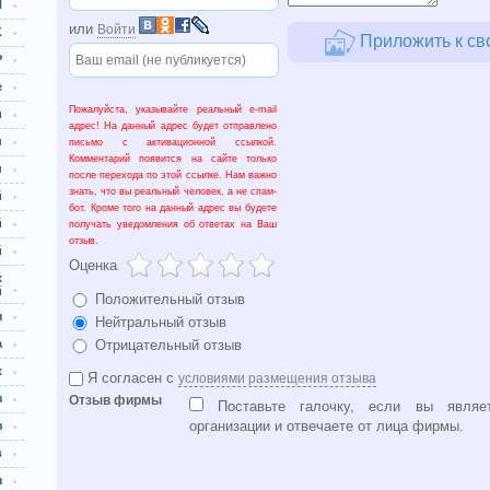
H
или
Войти
K
Приложить к св
Р
е
Пожалуйста, указывайте реальный e-mail
и
адрес! На данный адрес будет отправлено
н
письмо с активационной ссылкой.
Комментарий появится на сайте только
н
после перехода по этой ссылке. Нам важно
знать, что вы реальный человек, а не спам-
й
бот. Кроме того на данный адрес вы будете
й
получать уведомления об ответах на Ваш
отзыв.
й
Оценка
х
й
Положительный отзыв
ы
Нейтральный отзыв
а
Отрицательный отзыв
х
Я согласен с
условиями размещения отзыва
з
Отзыв фирмы
Поставьте галочку, если вы являет
организации и отвечаете от лица фирмы.
з
в
ы